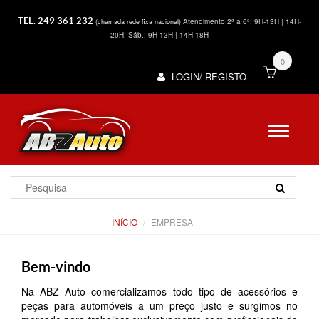
TEL. 249 361 232
Atendimento 2ª a 6ª: 9H-13H | 14H-
(chamada rede fixa nacional)
20H; Sáb.: 9H-13H | 14H-18H
0
LOGIN/ REGISTO
INÍCIO
EMPRESA
Bem-vindo
Na ABZ Auto comercializamos todo tipo de acessórios e
peças para automóveis a um preço justo e surgimos no