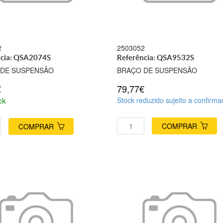
2
2503052
ncia: QSA2074S
Referência: QSA9532S
 DE SUSPENSÃO
BRAÇO DE SUSPENSÃO
€
79,77€
ck
Stock reduzido sujeito a confirm
COMPRAR
COMPRAR