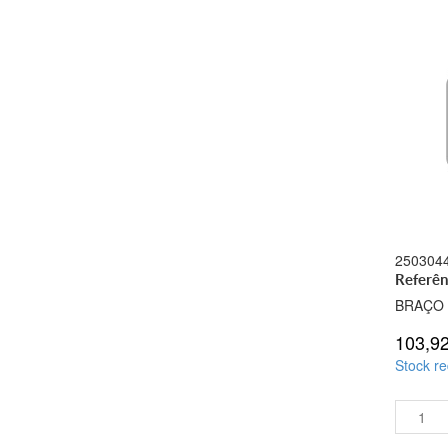
250304
Referên
BRAÇO
103,9
Stock re