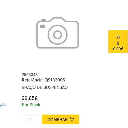
0
0.00€
2503043
Referência: QSJ3300S
BRAÇO DE SUSPENSÃO
99,65€
ação
Em Stock
COMPRAR