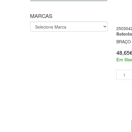
MARCAS
250304
Referê
BRAÇO
48,65
Em Sto