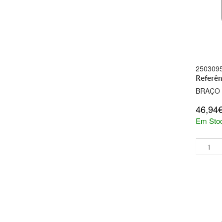
250309
Referê
BRAÇO
46,94
Em Sto