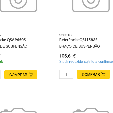
5
2503106
ncia: QSA9650S
Referência: QSJ1583S
 DE SUSPENSÃO
BRAÇO DE SUSPENSÃO
€
105,61€
ck
Stock reduzido sujeito a confirm
COMPRAR
COMPRAR