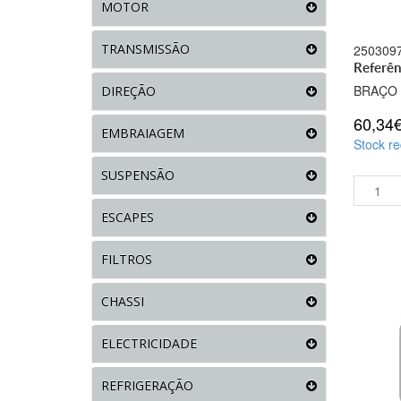
MOTOR
TRANSMISSÃO
250309
Referê
BRAÇO
DIREÇÃO
60,34
EMBRAIAGEM
Stock re
SUSPENSÃO
ESCAPES
FILTROS
CHASSI
ELECTRICIDADE
REFRIGERAÇÃO