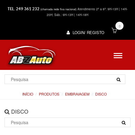
TEL. 249 361 232
Atendimento 2ª a 6ª: 9H-13H | 14H-
(chamada rede fixa nacional)
20H; Sáb.: 9H-13H | 14H-18H
0
LOGIN/ REGISTO
INÍCIO
PRODUTOS
EMBRAIAGEM
DISCO
DISCO