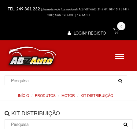
TEL. 249 361 232
Atendimento 2ª a 6ª: 9H-13H | 14H-
(chamada rede fixa nacional)
20H; Sáb.: 9H-13H | 14H-18H
0
LOGIN/ REGISTO
INÍCIO
PRODUTOS
MOTOR
KIT DISTRIBUIÇÃO
KIT DISTRIBUIÇÃO