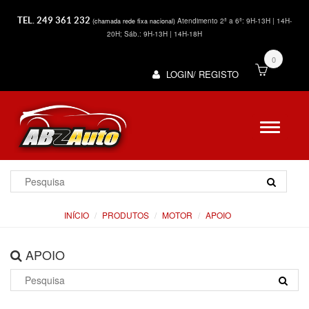
TEL. 249 361 232
Atendimento 2ª a 6ª: 9H-13H | 14H-
(chamada rede fixa nacional)
20H; Sáb.: 9H-13H | 14H-18H
0
LOGIN/ REGISTO
INÍCIO
PRODUTOS
MOTOR
APOIO
APOIO