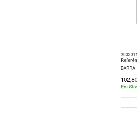
200301
Referê
BARRA 
102,8
Em Sto