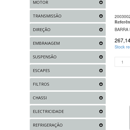
MOTOR
TRANSMISSÃO
200300
Referê
BARRA 
DIREÇÃO
267,1
EMBRAIAGEM
Stock re
SUSPENSÃO
ESCAPES
FILTROS
CHASSI
ELECTRICIDADE
REFRIGERAÇÃO