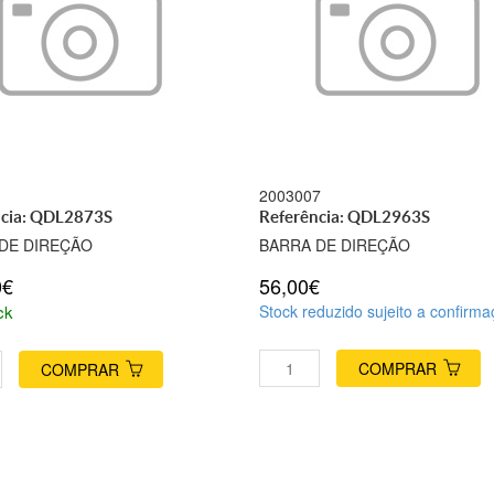
1
2003007
ncia: QDL2873S
Referência: QDL2963S
DE DIREÇÃO
BARRA DE DIREÇÃO
0€
56,00€
ck
Stock reduzido sujeito a confirm
COMPRAR
COMPRAR